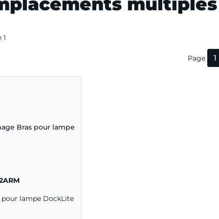
mplacements multiples
e 1
1
Page
2ARM
 pour lampe DockLite