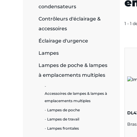
e
condensateurs
e
Contrôleurs d'éclairage &
1 - 1 d
accessoires
Éclairage d'urgence
ie
ues
Lampes
Lampes de poche & lampes
à emplacements multiples
cité
Accessoires de lampes & lampes à
emplacements multiples
Lampes de poche
DL4
écurité
Lampes de travail
Bras
Lampes frontales
on &