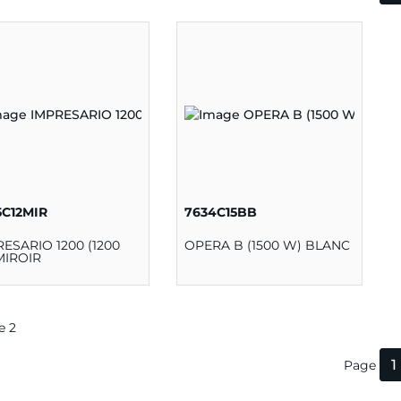
5C12MIR
7634C15BB
ESARIO 1200 (1200
OPERA B (1500 W) BLANC
MIROIR
de 2
1
Page