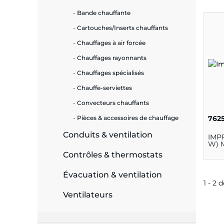
Bande chauffante
e
Cartouches/Inserts chauffants
Chauffages à air forcée
Chauffages rayonnants
ie
Chauffages spécialisés
ues
Chauffe-serviettes
Convecteurs chauffants
762
Pièces & accessoires de chauffage
cité
Conduits & ventilation
IMPR
W) 
Contrôles & thermostats
Évacuation & ventilation
1 - 2 
Ventilateurs
écurité
on &