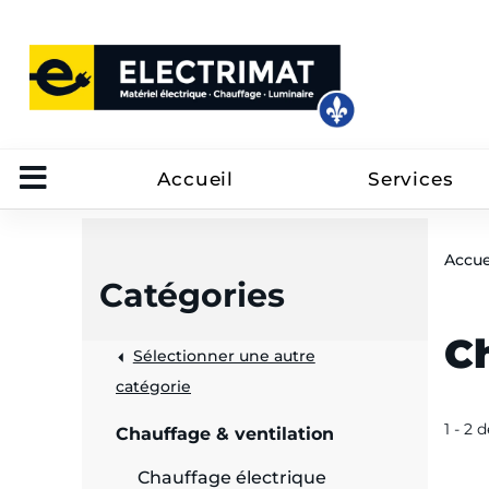
Accueil
Services
Accue
Catégories
Ch
Sélectionner une autre
trôle
catégorie
on
1 - 2 
Chauffage & ventilation
 câbles
Chauffage électrique