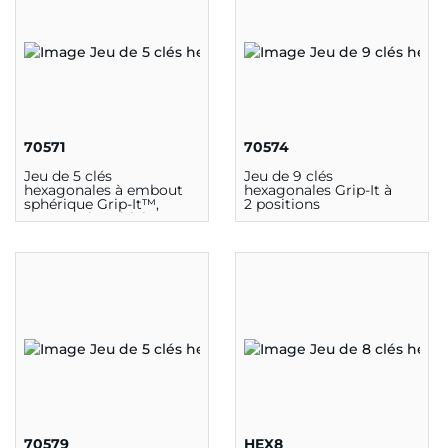
70571
70574
Jeu de 5 clés
Jeu de 9 clés
hexagonales à embout
hexagonales Grip-It à
sphérique Grip-It™,
2 positions
mesures impériales
70579
HEX8