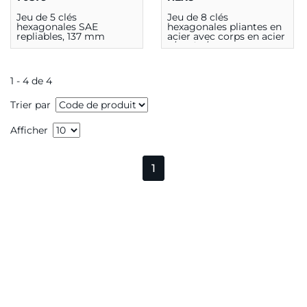
Jeu de 5 clés
Jeu de 8 clés
hexagonales SAE
hexagonales pliantes en
repliables, 137 mm
acier avec corps en acier
3/32" à 1/4"
1 - 4 de 4
Trier par
Afficher
1