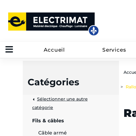
Accueil
Services
Accue
Catégories
Rall
Sélectionner une autre
trôle
catégorie
R
on
Fils & câbles
 câbles
Câble armé