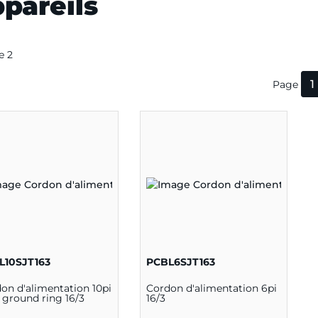
pareils
de 2
1
Page
L10SJT163
PCBL6SJT163
on d'alimentation 10pi
Cordon d'alimentation 6pi
 ground ring 16/3
16/3