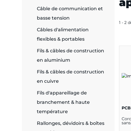
ap
Câble de communication et
e
basse tension
1 - 2 
Câbles d'alimentation
flexibles & portables
ie
ues
Fils & câbles de construction
en aluminium
Fils & câbles de construction
cité
en cuivre
Fils d'appareillage de
branchement & haute
PCB
température
écurité
Cord
sans
Rallonges, dévidoirs & boîtes
on &