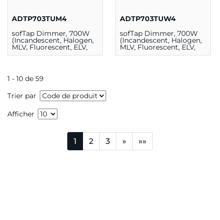
ADTP703TUM4
ADTP703TUW4
sofTap Dimmer, 700W
sofTap Dimmer, 700W
(Incandescent, Halogen,
(Incandescent, Halogen,
MLV, Fluorescent, ELV,
MLV, Fluorescent, ELV,
CFL, LED) Magnésium
CFL, LED) Blanc
1 - 10 de 59
Trier par
Afficher
1
2
3
»
»»