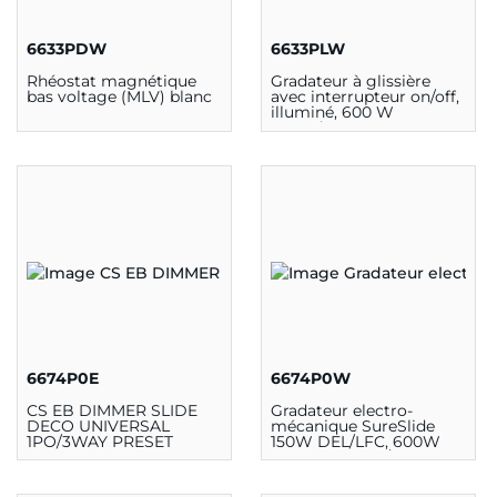
6633PDW
6633PLW
Rhéostat magnétique
Gradateur à glissière
bas voltage (MLV) blanc
avec interrupteur on/off,
illuminé, 600 W
Incandescent, 120V, 3
voies
6674P0E
6674P0W
CS EB DIMMER SLIDE
Gradateur electro-
DECO UNIVERSAL
mécanique SureSlide
1PO/3WAY PRESET
150W DEL/LFC, 600W
incandescence/halogène,
simple pole ou 3-way,
120Vac