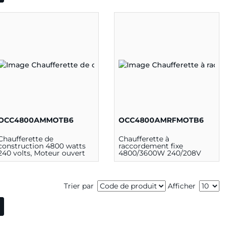
OCC4800AMMOTB6
OCC4800AMRFMOTB6
Chaufferette de
Chaufferette à
construction 4800 watts
raccordement fixe
240 volts, Moteur ouvert
4800/3600W 240/208V
amande, moteur ouvert,
therm. 1P
Trier par
Afficher