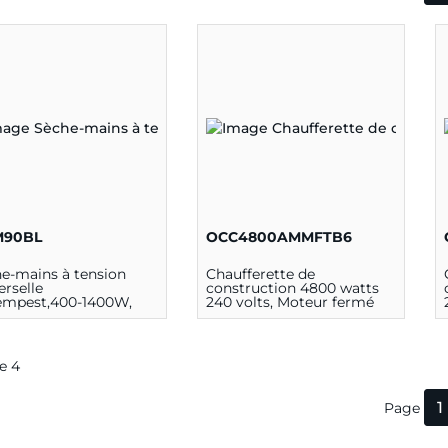
90BL
OCC4800AMMFTB6
e-mains à tension
Chaufferette de
erselle
construction 4800 watts
empest,400-1400W,
240 volts, Moteur fermé
V), 350-1250W (240V),
nc
de 4
1
Page