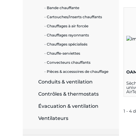
Bande chauffante
e
Cartouches/Inserts chauffants
Chauffages à air forcée
Chauffages rayonnants
ie
Chauffages spécialisés
ues
Chauffe-serviettes
Convecteurs chauffants
OAM
Pièces & accessoires de chauffage
cité
Conduits & ventilation
Sèch
univ
AirT
Contrôles & thermostats
(120
Bla
Évacuation & ventilation
1 - 4 
Ventilateurs
écurité
on &