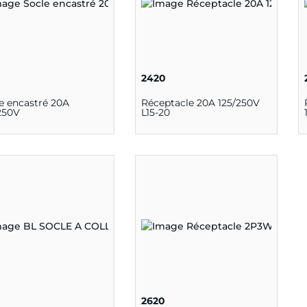
2420
e encastré 20A
Réceptacle 20A 125/250V
250V
L15-20
2620