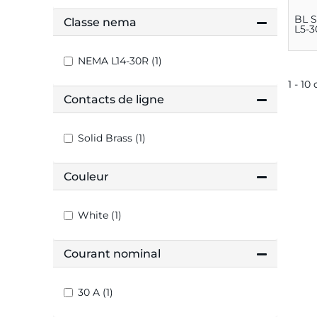
BL 
Classe nema
L5-3
NEMA L14-30R (1)
1 - 10
Contacts de ligne
Solid Brass (1)
Couleur
White (1)
Courant nominal
30 A (1)