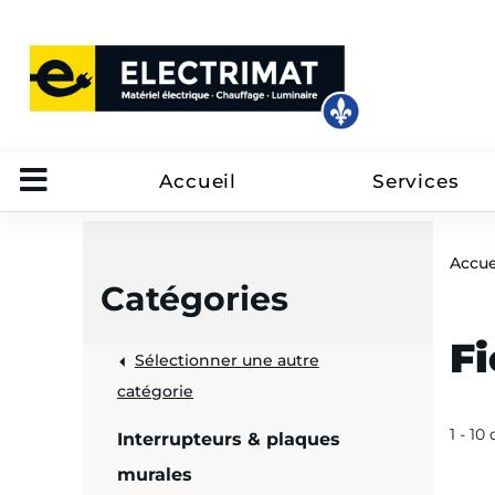
Accueil
Services
Accue
Catégories
Fi
Sélectionner une autre
trôle
catégorie
on
1 - 10
Interrupteurs & plaques
 câbles
murales