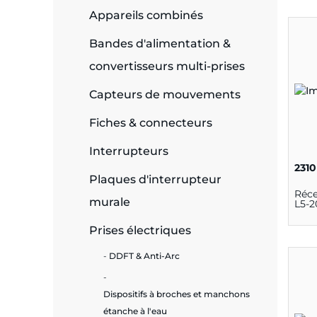
Appareils combinés
e
Bandes d'alimentation &
convertisseurs multi-prises
Capteurs de mouvements
ie
ues
Fiches & connecteurs
Interrupteurs
2310
Plaques d'interrupteur
cité
Réce
murale
L5-
Prises électriques
DDFT & Anti-Arc
écurité
Dispositifs à broches et manchons
on &
étanche à l'eau