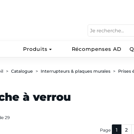
Produits
Récompenses AD
Q
il
Catalogue
Interrupteurs & plaques murales
Prises 
che à verrou
 de 29
1
2
Page