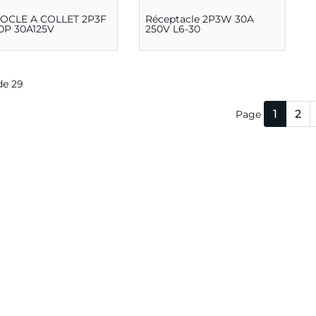
SOCLE A COLLET 2P3F
Réceptacle 2P3W 30A
0P 30A125V
250V L6-30
 de 29
1
2
Page