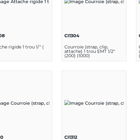
08
CI1304
che rigide 1 trou 1/" (
Courroie (strap, clip,
attache) 1 trou EMT 1/2"
(200) (1000)
10
CI1312