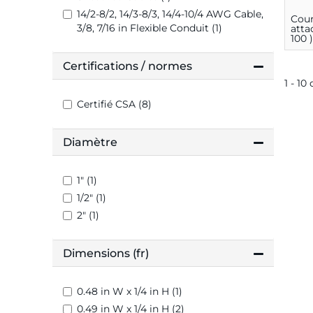
14/2-8/2, 14/3-8/3, 14/4-10/4 AWG Cable,
Cour
3/8, 7/16 in Flexible Conduit (1)
atta
100 
Certifications / normes
1 - 10
Certifié CSA (8)
Diamètre
1" (1)
1/2" (1)
2" (1)
Dimensions (fr)
0.48 in W x 1/4 in H (1)
0.49 in W x 1/4 in H (2)