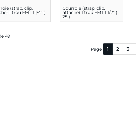
roie (strap, clip,
Courroie (strap, clip,
che) 1 trou EMT 1 1/4" (
attache) 1 trou EMT 1 1/2" (
)
25 )
 de 49
1
2
3
Page