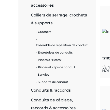
accessoires
e
Colliers de serrage, crochets
& supports
Crochets
ie
ues
Ensemble de réparation de conduit
Entretoises de conduits
1211
Pinces à "Beam"
cité
1/2I
Pinces et clips de conduit
HOLE
Sangles
Supports de conduit
Conduits & raccords
écurité
Conduits de câblage,
on &
raccords & accessoires