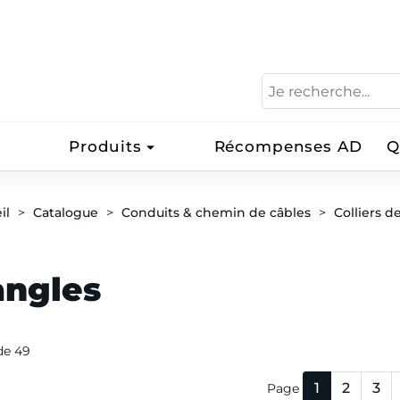
Produits
Récompenses AD
Q
il
Catalogue
Conduits & chemin de câbles
Colliers d
angles
 de 49
1
2
3
Page