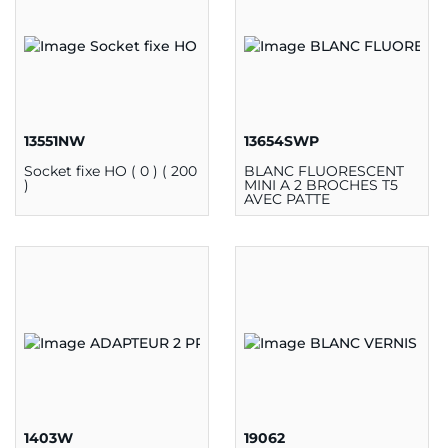
13551NW
13654SWP
Socket fixe HO ( 0 ) ( 200
BLANC FLUORESCENT
)
MINI A 2 BROCHES T5
AVEC PATTE
D''ALIGNEMENT
120W600V
1403W
19062