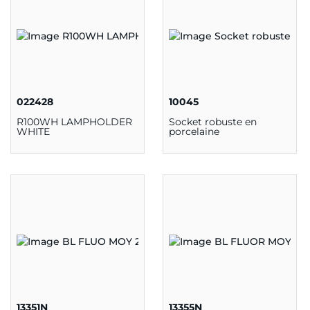
022428
10045
R100WH LAMPHOLDER
Socket robuste en
WHITE
porcelaine
13351N
13355N