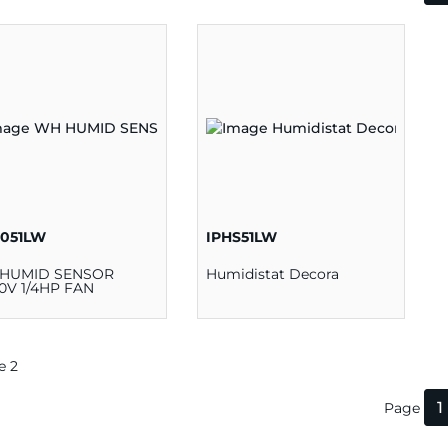
051LW
IPHS51LW
HUMID SENSOR
Humidistat Decora
0V 1/4HP FAN
de 2
1
Page