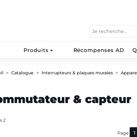
Produits
Récompenses AD
Q
il
Catalogue
Interrupteurs & plaques murales
Appare
ommutateur & capteur
de 2
1
Page