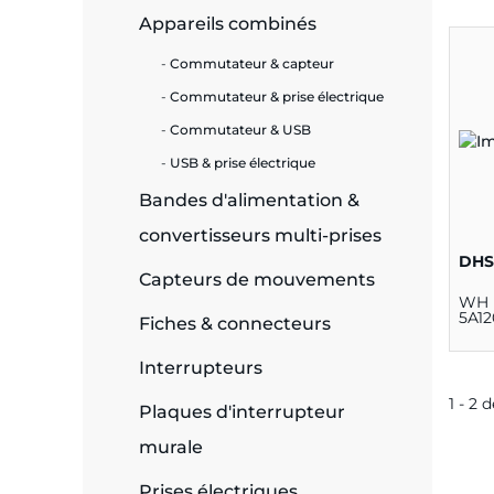
Appareils combinés
e
Commutateur & capteur
Commutateur & prise électrique
Commutateur & USB
ie
USB & prise électrique
ues
Bandes d'alimentation &
convertisseurs multi-prises
DHS
Capteurs de mouvements
cité
WH 
5A12
Fiches & connecteurs
Interrupteurs
1 - 2 
Plaques d'interrupteur
écurité
murale
on &
Prises électriques