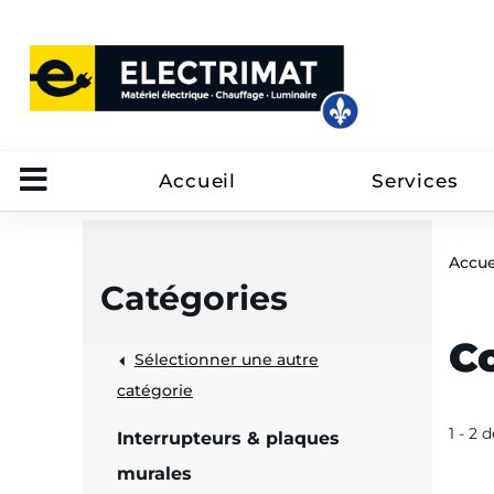
Accueil
Services
Accue
Catégories
C
Sélectionner une autre
trôle
catégorie
on
1 - 2 
Interrupteurs & plaques
 câbles
murales