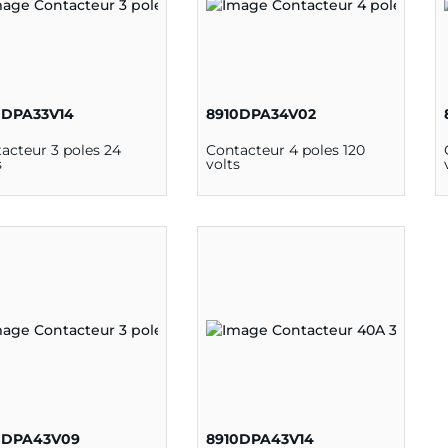
0DPA33V14
8910DPA34V02
acteur 3 poles 24
Contacteur 4 poles 120
s
volts
0DPA43V09
8910DPA43V14