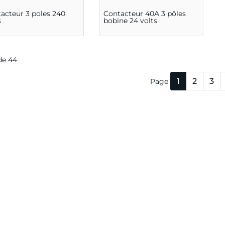
acteur 3 poles 240
Contacteur 40A 3 pôles
s
bobine 24 volts
 de 44
1
2
3
Page