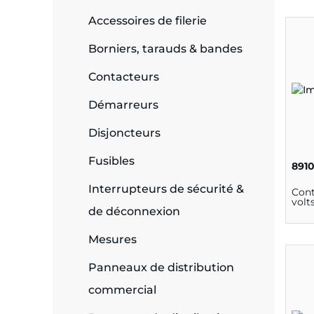
Accessoires de filerie
e
Borniers, tarauds & bandes
Contacteurs
ie
Démarreurs
ues
Disjoncteurs
Fusibles
891
cité
Interrupteurs de sécurité &
Cont
volt
de déconnexion
Mesures
Panneaux de distribution
écurité
commercial
on &