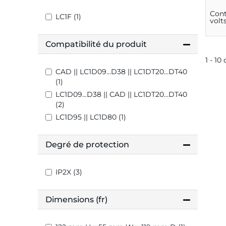
Cont
LC1F (1)
volt
Compatibilité du produit
1 - 10
CAD || LC1D09...D38 || LC1DT20...DT40
(1)
LC1D09...D38 || CAD || LC1DT20...DT40
(2)
LC1D95 || LC1D80 (1)
Degré de protection
IP2X (3)
Dimensions (fr)