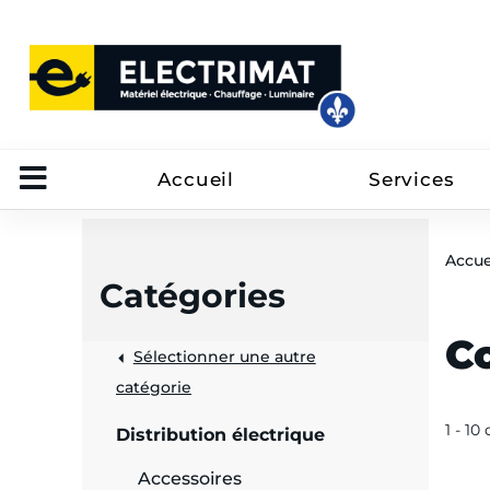
Accueil
Services
Accue
Catégories
C
Sélectionner une autre
trôle
catégorie
on
1 - 10
Distribution électrique
 câbles
Accessoires