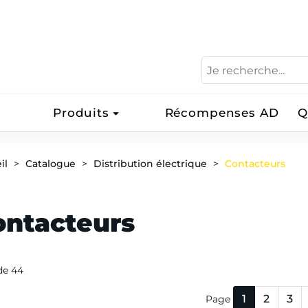
Produits
Récompenses AD
Q
il
Catalogue
Distribution électrique
Contacteurs
ontacteurs
 de 44
1
2
3
Page