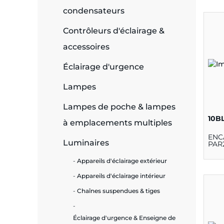
condensateurs
e
Contrôleurs d'éclairage &
accessoires
Éclairage d'urgence
ie
ues
Lampes
Lampes de poche & lampes
10B
à emplacements multiples
cité
ENC
Luminaires
PAR
Appareils d'éclairage extérieur
Appareils d'éclairage intérieur
Chaînes suspendues & tiges
écurité
on &
Éclairage d'urgence & Enseigne de