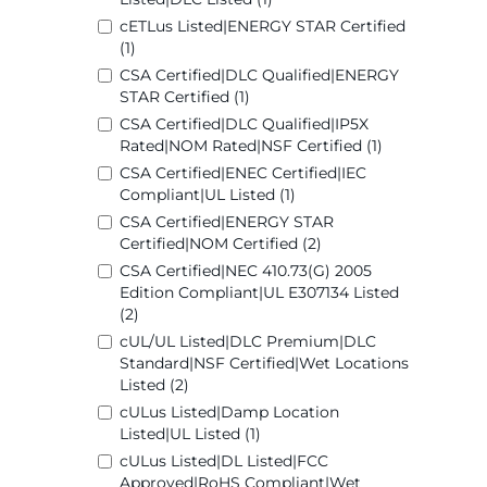
cETLus Listed|ENERGY STAR Certified
(1)
CSA Certified|DLC Qualified|ENERGY
STAR Certified (1)
CSA Certified|DLC Qualified|IP5X
Rated|NOM Rated|NSF Certified (1)
CSA Certified|ENEC Certified|IEC
Compliant|UL Listed (1)
CSA Certified|ENERGY STAR
Certified|NOM Certified (2)
CSA Certified|NEC 410.73(G) 2005
Edition Compliant|UL E307134 Listed
(2)
cUL/UL Listed|DLC Premium|DLC
Standard|NSF Certified|Wet Locations
Listed (2)
cULus Listed|Damp Location
Listed|UL Listed (1)
cULus Listed|DL Listed|FCC
Approved|RoHS Compliant|Wet