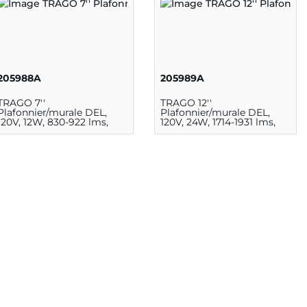
205988A
205989A
TRAGO 7''
TRAGO 12''
Plafonnier/murale DEL,
Plafonnier/murale DEL,
120V, 12W, 830-922 lms,
120V, 24W, 1714-1931 lms,
5CCT
5CCT
(27K/30K/35K/40K/50K),
(27K/30K/35K/40K/50K),
80CRI, DIM, Acrylique et
80CRI, DIM, Acrylique et
fini blanc
fini blanc