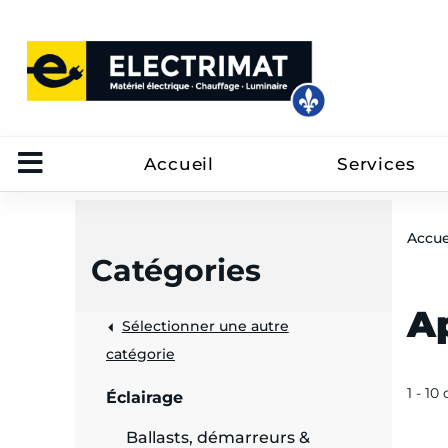
Accueil
Services
Accue
Catégories
Ap
Sélectionner une autre
trôle
catégorie
on
1 - 10
Éclairage
 câbles
Ballasts, démarreurs &