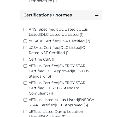
Temperature (1)
Certifications / normes
ANSI Specified|cUL Listed|cULus
Listed|DLC Listed|UL Listed (1)
cCSAus Certified|CSA Certified (2)
cCSAus Certified|DLC Listed|IC
Rated|NSF Certified (1)
Certifié CSA (1)
cETLus Certified|ENERGY STAR
Certified|FCC Approved|ICES 005
Standard (3)
cETLus Certified|ENERGY STAR
Certified|ICES 005 Standard
Compliant (1)
cETLus Listed|cULus Listed|ENERGY
STAR Certified|FCC Approved (3)
cETLus Listed|Damp Location
Listed|DLC Listed (1)