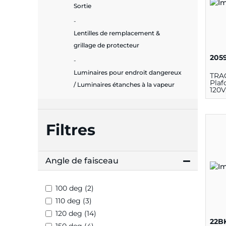
Sortie
Lentilles de remplacement &
grillage de protecteur
205
Luminaires pour endroit dangereux
TRAG
Plaf
/ Luminaires étanches à la vapeur
120V
5CC
(27K
80CR
fini
Filtres
Angle de faisceau
100 deg (2)
110 deg (3)
120 deg (14)
22B