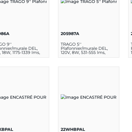
986A
205987A
O 9''
TRAGO 5''
onnier/murale DEL,
Plafonnier/murale DEL,
, 18W, 1175-1339 lms,
120V, 8W, 531-555 lms,
T
5CCT
/30K/35K/40K/50K),
(27K/30K/35K/40K/50K),
I, DIM, Acrylique et
80CRI, DIM, Acrylique et
 blanc
fini blanc
KBPAL
22WHBPAL