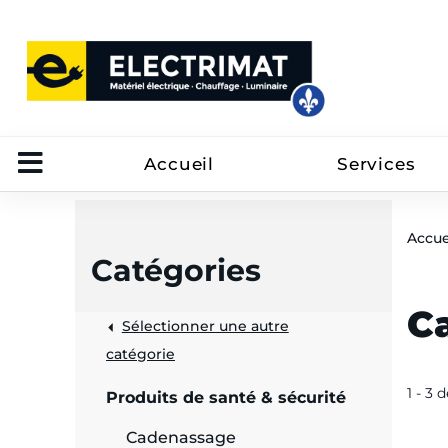
Accueil
Services
Accue
Catégories
C
Sélectionner une autre
trôle
catégorie
on
1 - 3 
Produits de santé & sécurité
 câbles
Cadenassage