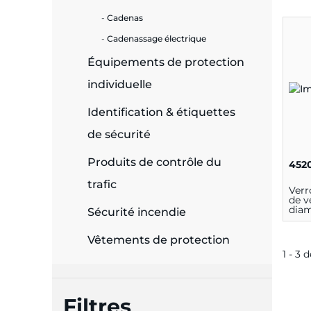
Cadenas
e
Cadenassage électrique
Équipements de protection
individuelle
ie
Identification & étiquettes
ues
de sécurité
Produits de contrôle du
452
cité
trafic
Verr
de v
dia
Sécurité incendie
Vêtements de protection
1 - 3 
écurité
on &
Filtres