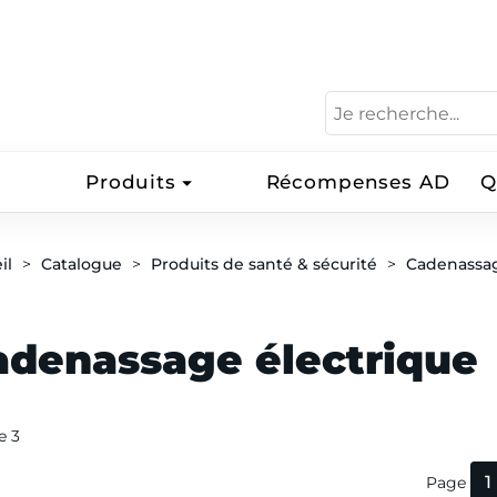
Produits
Récompenses AD
Q
il
Catalogue
Produits de santé & sécurité
Cadenassa
adenassage électrique
de 3
1
Page