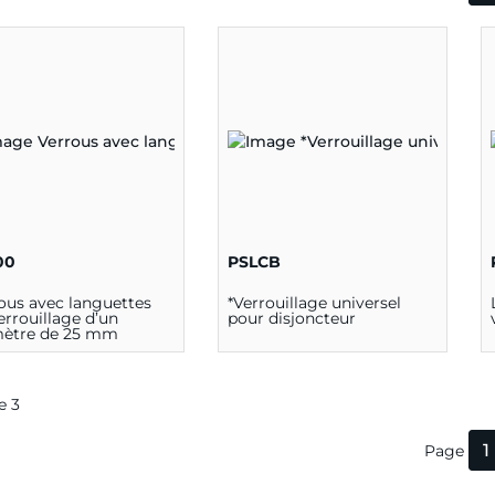
00
PSLCB
ous avec languettes
*Verrouillage universel
errouillage d’un
pour disjoncteur
mètre de 25 mm
de 3
1
Page