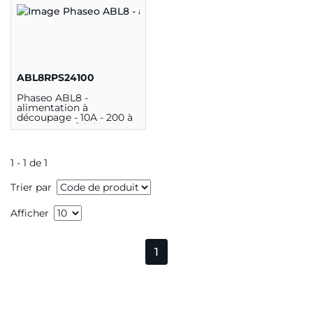
ABL8RPS24100
Phaseo ABL8 -
alimentation à
découpage - 10A - 200 à
500V mono/biphasé -
24Vcc"
1 - 1 de 1
Trier par
Afficher
1