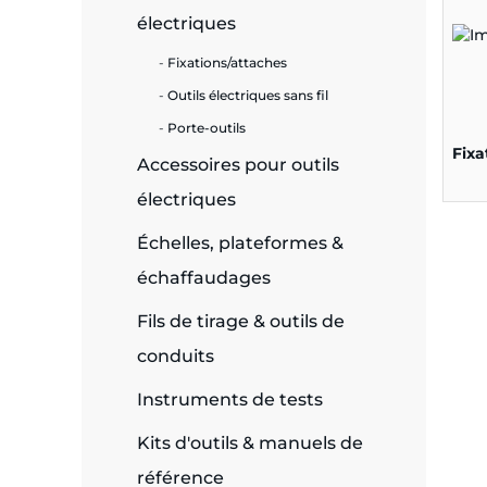
électriques
e
Fixations/attaches
Outils électriques sans fil
Porte-outils
ie
Fixa
Accessoires pour outils
ues
électriques
Échelles, plateformes &
échaffaudages
cité
Fils de tirage & outils de
conduits
Instruments de tests
écurité
Kits d'outils & manuels de
on &
référence