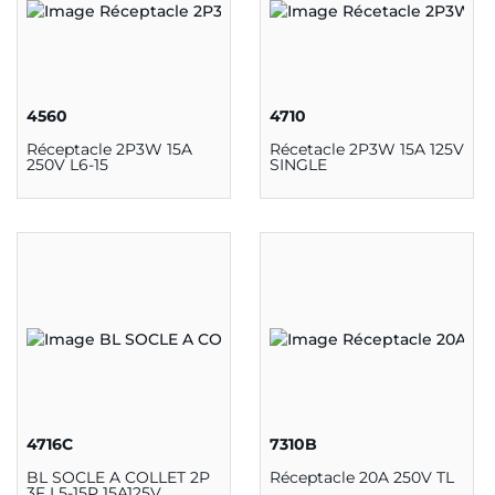
4560
4710
Réceptacle 2P3W 15A
Récetacle 2P3W 15A 125V
250V L6-15
SINGLE
4716C
7310B
BL SOCLE A COLLET 2P
Réceptacle 20A 250V TL
3F L5-15P 15A125V