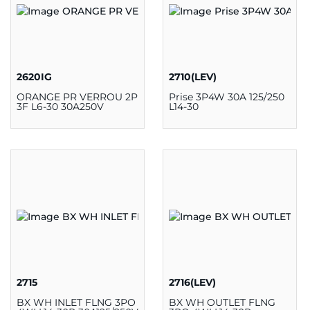
2620IG
2710(LEV)
ORANGE PR VERROU 2P
Prise 3P4W 30A 125/250
3F L6-30 30A250V
L14-30
2715
2716(LEV)
BX WH INLET FLNG 3PO
BX WH OUTLET FLNG