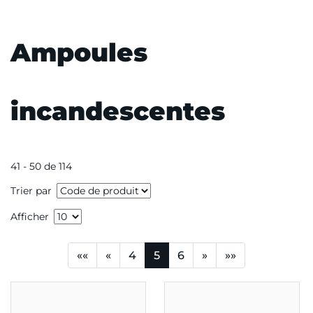
Ampoules
incandescentes
41 - 50 de 114
Trier par
Afficher
««
«
4
5
6
»
»»