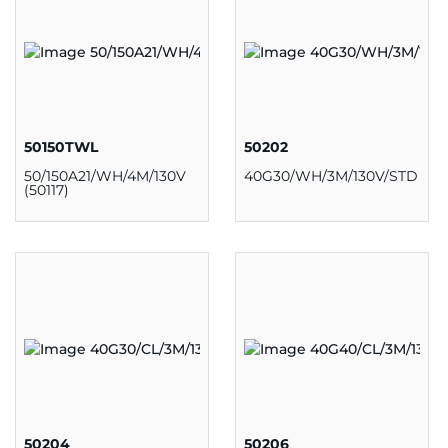
50150TWL
50202
50/150A21/WH/4M/130V
40G30/WH/3M/130V/STD
(50117)
50204
50206