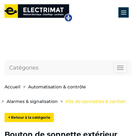
Catégories
Naviga
Accueil
Automatisation & contrôle
Alarmes & signalisation
Kits de sonnettes & carillon
Retour à la catégorie
Bouton de sonnette extérieur