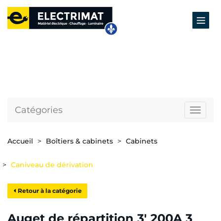
Catégories
Naviga
Accueil
Boîtiers & cabinets
Cabinets
Caniveau de dérivation
Retour à la catégorie
Auget de répartition 3' 200A 3