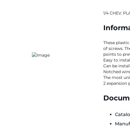
1/4 CHEV. PL
Informa
These plastic
of screws. T
points to pre
Easy to instal
Can be insta
Notched wings
The most uni
2 expansion p
Docume
Catal
Manuf