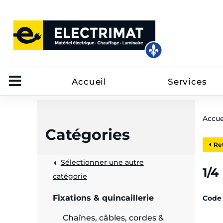
Accueil
Services
Accue
Catégories
Ret
Sélectionner une autre
trôle
1/4
catégorie
on
Fixations & quincaillerie
Code 
 câbles
Chaînes, câbles, cordes &