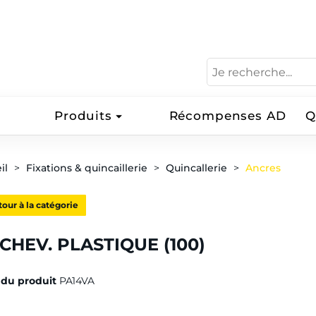
Produits
Récompenses AD
Q
il
Fixations & quincaillerie
Quincallerie
Ancres
our à la catégorie
 CHEV. PLASTIQUE (100)
du produit
PA14VA