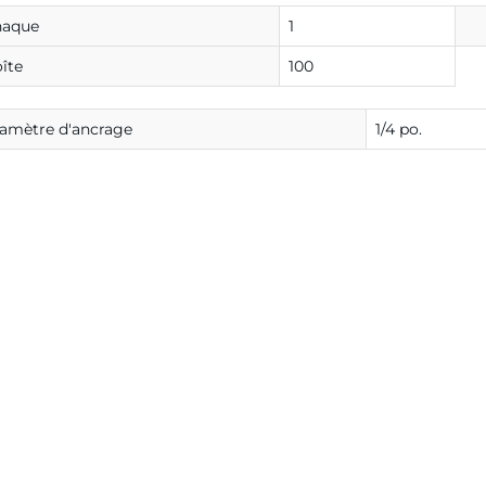
haque
1
îte
100
amètre d'ancrage
1/4 po.