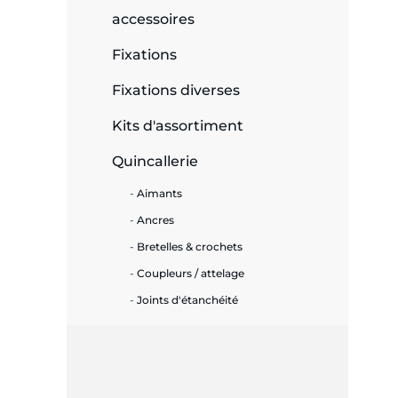
accessoires
e
Fixations
Fixations diverses
ie
Kits d'assortiment
ues
Quincallerie
Aimants
Ancres
cité
Bretelles & crochets
Coupleurs / attelage
Joints d'étanchéité
écurité
on &