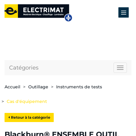
Catégories
Naviga
Accueil
Outillage
Instruments de tests
Cas d'équipement
Retour à la catégorie
Blackburn® ENSEMBLE OUTIL