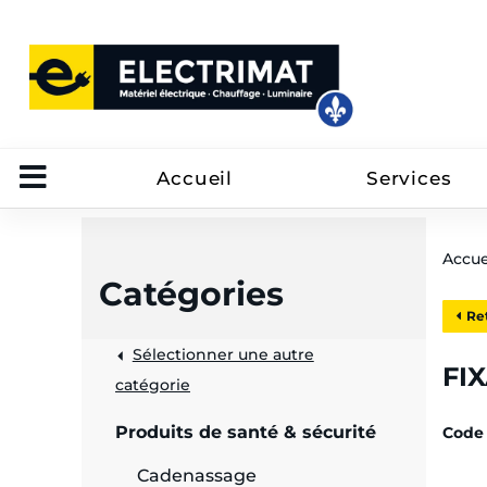
Accueil
Services
Accue
Catégories
Ret
Sélectionner une autre
trôle
FI
catégorie
on
Produits de santé & sécurité
Code 
 câbles
Cadenassage