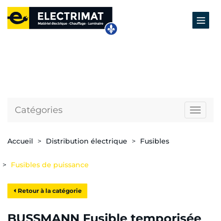
Catégories
Naviga
Accueil
Distribution électrique
Fusibles
Fusibles de puissance
Retour à la catégorie
BUSSMANN Fusible temporisée