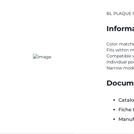
BL PLAQUE 
Informa
Color matche
Fits within
Compatible w
Individual por
Narrow modul
Docume
Catal
Fiche
Manuf