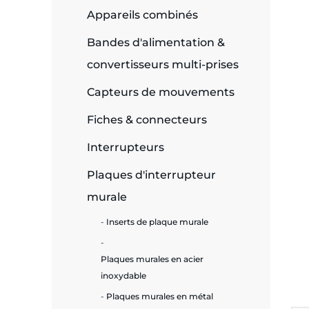
Appareils combinés
e
Bandes d'alimentation &
convertisseurs multi-prises
Capteurs de mouvements
ie
ues
Fiches & connecteurs
Interrupteurs
Plaques d'interrupteur
cité
murale
Inserts de plaque murale
Plaques murales en acier
écurité
inoxydable
on &
Plaques murales en métal